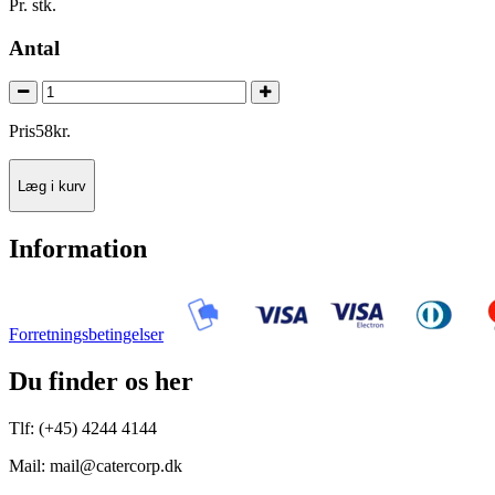
Pr. stk.
Antal
Pris
58
kr.
Læg i kurv
Information
Forretningsbetingelser
Du finder os her
Tlf: (+45) 4244 4144
Mail: mail@catercorp.dk