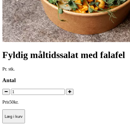
Fyldig måltidssalat med falafel
Pr. stk.
Antal
Pris
50
kr.
Læg i kurv