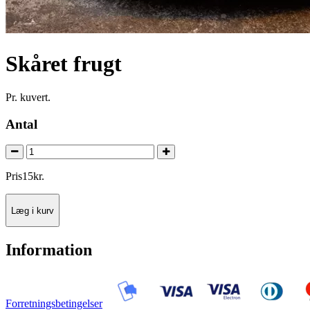
Skåret frugt
Pr. kuvert.
Antal
Pris
15
kr.
Læg i kurv
Information
Forretningsbetingelser