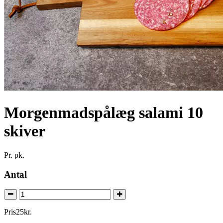
Morgenmadspålæg salami 10
skiver
Pr. pk.
Antal
Pris
25
kr.