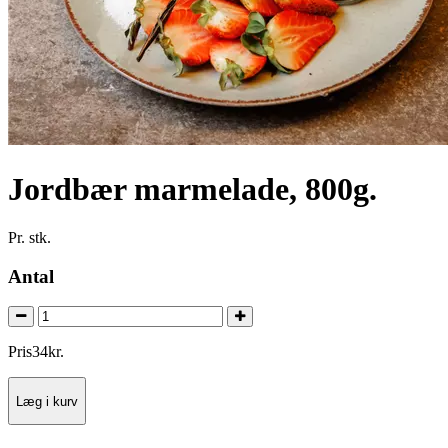
Jordbær marmelade, 800g.
Pr. stk.
Antal
Pris
34
kr.
Læg i kurv