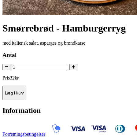
Smørrebrød - Hamburgerryg
med italiensk salat, asparges og brøndkarse
Antal
Pris
32
kr.
Læg i kurv
Information
Forretningsbetingelser