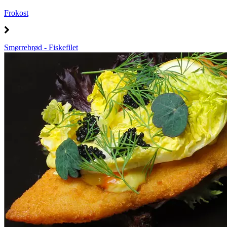
Frokost
Smørrebrød - Fiskefilet