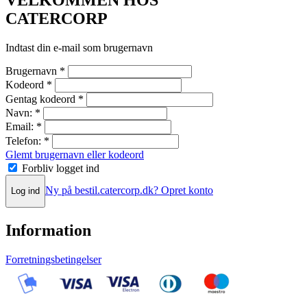
VELKOMMEN HOS
CATERCORP
Indtast din e-mail som brugernavn
Brugernavn
*
Kodeord
*
Gentag kodeord
*
Navn:
*
Email:
*
Telefon:
*
Glemt brugernavn eller kodeord
Forbliv logget ind
Ny på bestil.catercorp.dk? Opret konto
Log ind
Information
Forretningsbetingelser